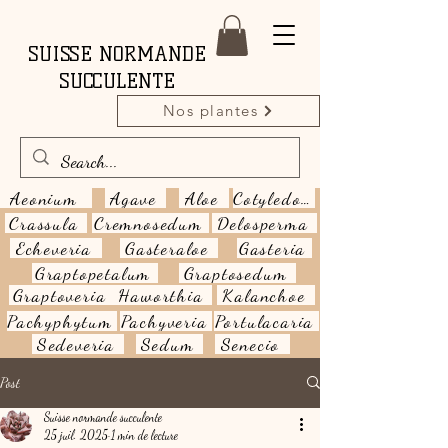
SUISSE NORMANDE
SUCCULENTE
Nos plantes
Aeonium
Agave
Aloe
Cotyledon
Crassula
Cremnosedum
Delosperma
Echeveria
Gasteraloe
Gasteria
Graptopetalum
Graptosedum
Graptoveria
Haworthia
Kalanchoe
Pachyphytum
Pachyveria
Portulacaria
Sedeveria
Sedum
Senecio
Post
Suisse normande succulente
25 juil. 2025
1 min de lecture