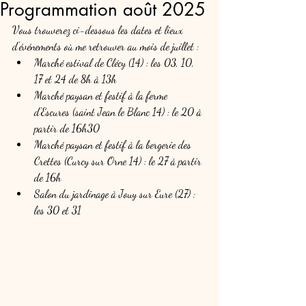
Programmation août 2025
Vous trouverez ci-dessous les dates et lieux 
d'événements où me retrouver au mois de juillet :
Marché estival de Clécy (14) : les 03, 10, 
17 et 24 de 8h à 13h
Marché paysan et festif à la ferme 
d'Escures (saint Jean le Blanc 14) : le 20 à 
partir de 16h30
Marché paysan et festif à la bergerie des 
Crettes (Curcy sur Orne 14) : le 27 à partir 
de 16h
Salon du jardinage à Jouy sur Eure (27) : 
les 30 et 31