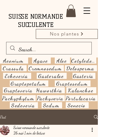
SUISSE NORMANDE
SUCCULENTE
Nos plantes
Aeonium
Agave
Aloe
Cotyledon
Crassula
Cremnosedum
Delosperma
Echeveria
Gasteraloe
Gasteria
Graptopetalum
Graptosedum
Graptoveria
Haworthia
Kalanchoe
Pachyphytum
Pachyveria
Portulacaria
Sedeveria
Sedum
Senecio
Post
Suisse normande succulente
26 mai
1 min de lecture