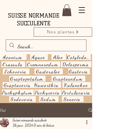
SUISSE NORMANDE
SUCCULENTE
Nos plantes
Aeonium
Agave
Aloe
Cotyledon
Crassula
Cremnosedum
Delosperma
Echeveria
Gasteraloe
Gasteria
Graptopetalum
Graptosedum
Graptoveria
Haworthia
Kalanchoe
Pachyphytum
Pachyveria
Portulacaria
Sedeveria
Sedum
Senecio
Post
Suisse normande succulente
26 janv. 2024
0 min de lecture