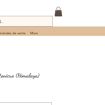
énérales de vente
More
tonicus (Himalaya)