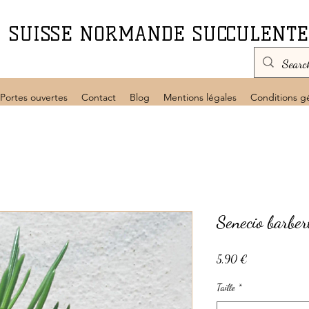
SUISSE NORMANDE SUCCULENTE
Portes ouvertes
Contact
Blog
Mentions légales
Conditions g
Senecio barber
Prix
5,90 €
Taille
*