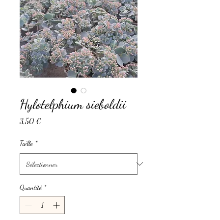
Hylotelphium sieboldii
Prix
3,50 €
Taille
*
Quantité
*