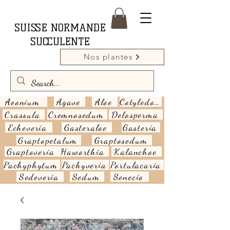
SUISSE NORMANDE
SUCCULENTE
Nos plantes
Aeonium
Agave
Aloe
Cotyledon
Crassula
Cremnosedum
Delosperma
Echeveria
Gasteraloe
Gasteria
Graptopetalum
Graptosedum
Graptoveria
Haworthia
Kalanchoe
Pachyphytum
Pachyveria
Portulacaria
Sedeveria
Sedum
Senecio