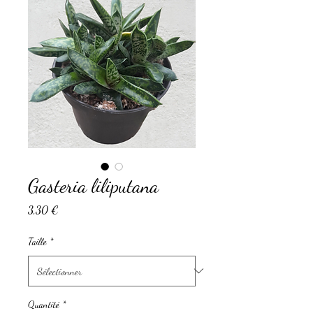
Gasteria liliputana
Prix
3,30 €
Taille
*
Quantité
*