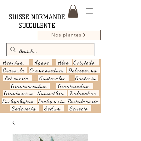
SUISSE NORMANDE
SUCCULENTE
Nos plantes
Aeonium
Agave
Aloe
Cotyledon
Crassula
Cremnosedum
Delosperma
Echeveria
Gasteraloe
Gasteria
Graptopetalum
Graptosedum
Graptoveria
Haworthia
Kalanchoe
Pachyphytum
Pachyveria
Portulacaria
Sedeveria
Sedum
Senecio