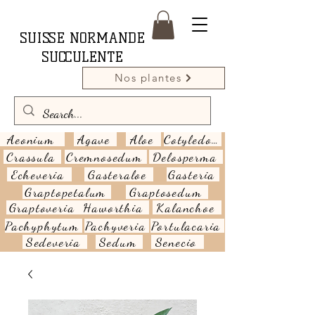
SUISSE NORMANDE
SUCCULENTE
Nos plantes
Aeonium
Agave
Aloe
Cotyledon
Crassula
Cremnosedum
Delosperma
Echeveria
Gasteraloe
Gasteria
Graptopetalum
Graptosedum
Graptoveria
Haworthia
Kalanchoe
Pachyphytum
Pachyveria
Portulacaria
Sedeveria
Sedum
Senecio