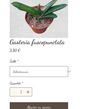
Gasteria fuscopunctata
Prix
3,30 €
Taille
*
Quantité
*
Ajouter au panier