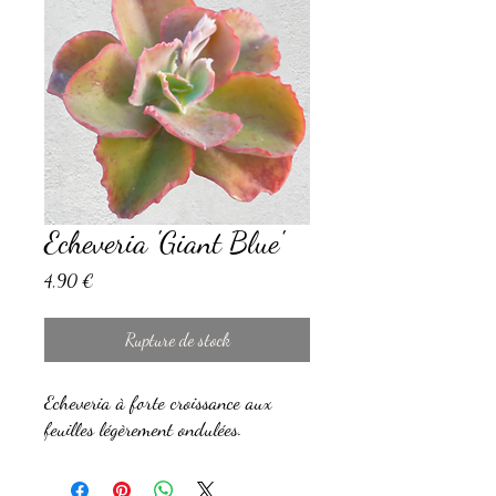
Echeveria 'Giant Blue'
Prix
4,90 €
Rupture de stock
Echeveria à forte croissance aux
feuilles légèrement ondulées.