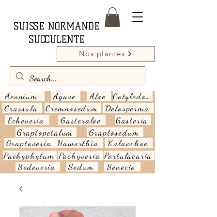
SUISSE NORMANDE
SUCCULENTE
Nos plantes
Aeonium
Agave
Aloe
Cotyledon
Crassula
Cremnosedum
Delosperma
Echeveria
Gasteraloe
Gasteria
Graptopetalum
Graptosedum
Graptoveria
Haworthia
Kalanchoe
Pachyphytum
Pachyveria
Portulacaria
Sedeveria
Sedum
Senecio