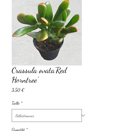
Crassula ovata'Red
Horntree'
Prix
3,50 €
Taille
*
Quantité
*