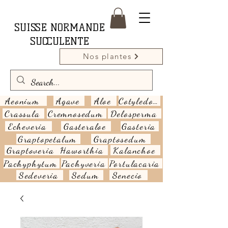
SUISSE NORMANDE
SUCCULENTE
Nos plantes
Aeonium
Agave
Aloe
Cotyledon
Crassula
Cremnosedum
Delosperma
Echeveria
Gasteraloe
Gasteria
Graptopetalum
Graptosedum
Graptoveria
Haworthia
Kalanchoe
Pachyphytum
Pachyveria
Portulacaria
Sedeveria
Sedum
Senecio