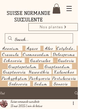
SUISSE NORMANDE
SUCCULENTE
Nos plantes
Aeonium
Agave
Aloe
Cotyledon
Crassula
Cremnosedum
Delosperma
Echeveria
Gasteraloe
Gasteria
Graptopetalum
Graptosedum
Graptoveria
Haworthia
Kalanchoe
Pachyphytum
Pachyveria
Portulacaria
Sedeveria
Sedum
Senecio
Post
Suisse normande succulente
13 mai 2025
1 min de lecture