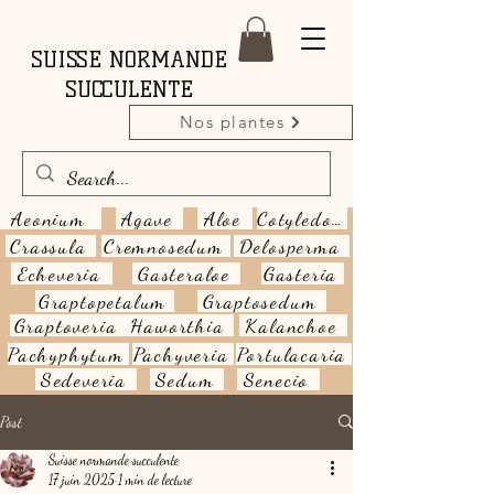
SUISSE NORMANDE
SUCCULENTE
Nos plantes
Aeonium
Agave
Aloe
Cotyledon
Crassula
Cremnosedum
Delosperma
Echeveria
Gasteraloe
Gasteria
Graptopetalum
Graptosedum
Graptoveria
Haworthia
Kalanchoe
Pachyphytum
Pachyveria
Portulacaria
Sedeveria
Sedum
Senecio
Post
Suisse normande succulente
17 juin 2025
1 min de lecture