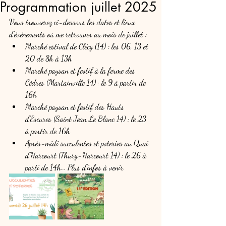
Programmation juillet 2025
Vous trouverez ci-dessous les dates et lieux 
d'événements où me retrouver au mois de juillet :
Marché estival de Clécy (14) : les 06, 13 et 
20 de 8h à 13h
Marché paysan et festif à la ferme des 
Cèdres (Martainville 14) : le 9 à partir de 
16h
Marché paysan et festif des Hauts 
d'Escures (Saint Jean Le Blanc 14) : le 23 
à partir de 16h
Après-midi succulentes et poteries au Quai 
d'Harcourt (Thury-Harcourt 14) : le 26 à 
parti de 14h... Plus d'infos à venir