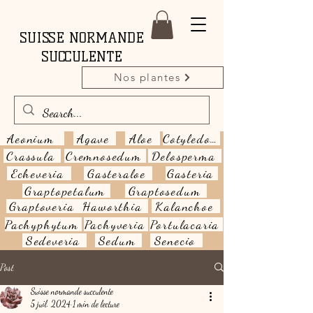
SUISSE NORMANDE
SUCCULENTE
Nos plantes
Aeonium
Agave
Aloe
Cotyledon
Crassula
Cremnosedum
Delosperma
Echeveria
Gasteraloe
Gasteria
Graptopetalum
Graptosedum
Graptoveria
Haworthia
Kalanchoe
Pachyphytum
Pachyveria
Portulacaria
Sedeveria
Sedum
Senecio
Post
Suisse normande succulente
5 juil. 2024
1 min de lecture