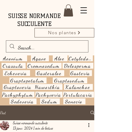
SUISSE NORMANDE
SUCCULENTE
Nos plantes
Aeonium
Agave
Aloe
Cotyledon
Crassula
Cremnosedum
Delosperma
Echeveria
Gasteraloe
Gasteria
Graptopetalum
Graptosedum
Graptoveria
Haworthia
Kalanchoe
Pachyphytum
Pachyveria
Portulacaria
Sedeveria
Sedum
Senecio
Post
Suisse normande succulente
13 janv. 2024
1 min de lecture