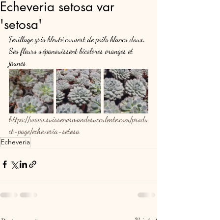
Echeveria setosa var
'setosa'
Feuillage gris bleuté couvert de poils blancs doux. 
Ses fleurs s'épanouissent bicolores oranges et 
jaunes.
https://www.suissenormandesucculente.com/produ
ct-page/echeveria-setosa
Echeveria