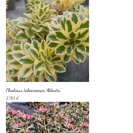
Phedimus takesimensis 'Atlantis'
Prix
3,90 €