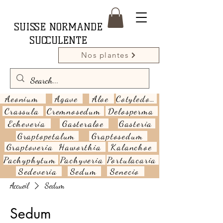
SUISSE NORMANDE
SUCCULENTE
Nos plantes
Aeonium
Agave
Aloe
Cotyledon
Crassula
Cremnosedum
Delosperma
Echeveria
Gasteraloe
Gasteria
Graptopetalum
Graptosedum
Graptoveria
Haworthia
Kalanchoe
Pachyphytum
Pachyveria
Portulacaria
Sedeveria
Sedum
Senecio
Accueil
Sedum
Sedum