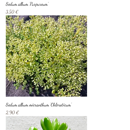
Sedum album 'Purpureum'
Prix
3,50 €
Sedum album micranthum 'Chloroticum'
Prix
2,90 €