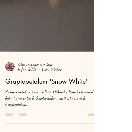
Suisse normande succulente
14 févr. 2024
1 min de lecture
Graptopetalum 'Snow White'
Le graptopetalum 'Snow White' ('Blanche Neige') est issu d'une
hybridation entre le Graptopetalum amethystinum et le
Graptopetalum...