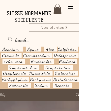
SUISSE NORMANDE
SUCCULENTE
Nos plantes
Aeonium
Agave
Aloe
Cotyledon
Crassula
Cremnosedum
Delosperma
Echeveria
Gasteraloe
Gasteria
Graptopetalum
Graptosedum
Graptoveria
Haworthia
Kalanchoe
Pachyphytum
Pachyveria
Portulacaria
Sedeveria
Sedum
Senecio
Blog