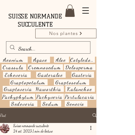
SUISSE NORMANDE
SUCCULENTE
Nos plantes
Aeonium
Agave
Aloe
Cotyledon
Crassula
Cremnosedum
Delosperma
Echeveria
Gasteraloe
Gasteria
Graptopetalum
Graptosedum
Graptoveria
Haworthia
Kalanchoe
Pachyphytum
Pachyveria
Portulacaria
Sedeveria
Sedum
Senecio
Post
Suisse normande succulente
24 oct. 2023
1 min de lecture