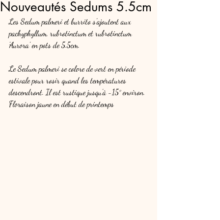
Nouveautés Sedums 5.5cm
Les Sedum palmeri et burrito s'ajoutent aux 
pachyphyllum, rubrotinctum et rubrotinctum 
'Aurora' en pots de 5.5cm.
Le Sedum palmeri se colore de vert en période 
estivale pour rosir quand les températures 
descendront. Il est rustique jusqu'à -15° environ. 
Floraison jaune en début de printemps