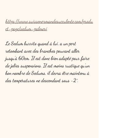
https://www.suissenormandesucculente.com/produ
ct-page/sedum-palmeri
Le Sedum burrito quand à lui, a un port 
retombant avec des branches pouvant aller 
jusqu'à 60cm. Il est donc bien adapté pour faire 
de jolies suspensions. Il est moins rustique qu'un 
bon nombre de Sedums, il devra être maintenu à 
des températures ne descendant sous -2°.