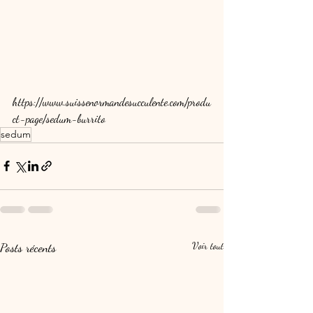
https://www.suissenormandesucculente.com/produ
ct-page/sedum-burrito
sedum
Posts récents
Voir tout