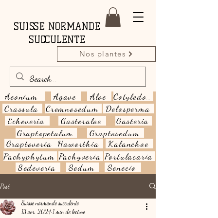
SUISSE NORMANDE
SUCCULENTE
Nos plantes
Aeonium
Agave
Aloe
Cotyledon
Crassula
Cremnosedum
Delosperma
Echeveria
Gasteraloe
Gasteria
Graptopetalum
Graptosedum
Graptoveria
Haworthia
Kalanchoe
Pachyphytum
Pachyveria
Portulacaria
Sedeveria
Sedum
Senecio
Post
Suisse normande succulente
13 avr. 2024
1 min de lecture